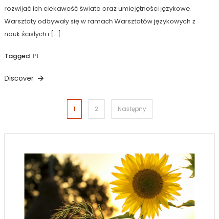
rozwijać ich ciekawość świata oraz umiejętności językowe.
Warsztaty odbywały się w ramach Warsztatów językowych z
nauk ścisłych i […]
Tagged
PL
Discover
Stronicowanie
1
2
Następny
wpisów