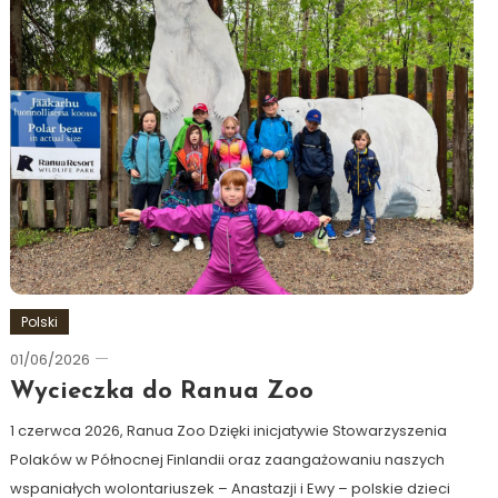
Polski
01/06/2026
Ewa
Hildén
Wycieczka do Ranua Zoo
1 czerwca 2026, Ranua Zoo Dzięki inicjatywie Stowarzyszenia
Polaków w Północnej Finlandii oraz zaangażowaniu naszych
wspaniałych wolontariuszek – Anastazji i Ewy – polskie dzieci