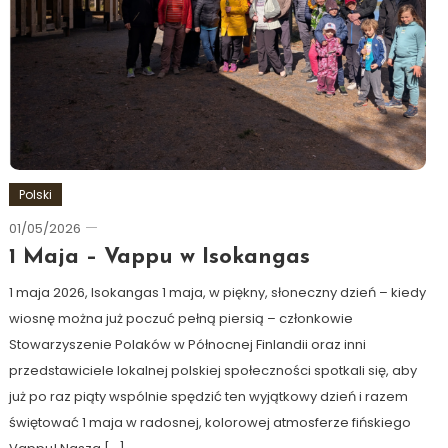
Polski
01/05/2026
Ewa
Hildén
1 Maja – Vappu w Isokangas
1 maja 2026, Isokangas 1 maja, w piękny, słoneczny dzień – kiedy
wiosnę można już poczuć pełną piersią – członkowie
Stowarzyszenie Polaków w Północnej Finlandii oraz inni
przedstawiciele lokalnej polskiej społeczności spotkali się, aby
już po raz piąty wspólnie spędzić ten wyjątkowy dzień i razem
świętować 1 maja w radosnej, kolorowej atmosferze fińskiego