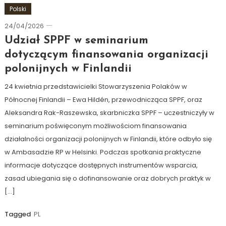
Polski
24/04/2026
Ewa
Hildén
Udział SPPF w seminarium
dotyczącym finansowania organizacji
polonijnych w Finlandii
24 kwietnia przedstawicielki Stowarzyszenia Polaków w
Północnej Finlandii – Ewa Hildén, przewodnicząca SPPF, oraz
Aleksandra Rak-Raszewska, skarbniczka SPPF – uczestniczyły w
seminarium poświęconym możliwościom finansowania
działalności organizacji polonijnych w Finlandii, które odbyło się
w Ambasadzie RP w Helsinki. Podczas spotkania praktyczne
informacje dotyczące dostępnych instrumentów wsparcia,
zasad ubiegania się o dofinansowanie oraz dobrych praktyk w
[…]
Tagged
PL