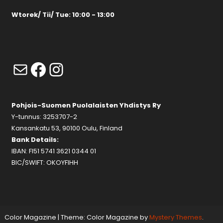
Wtorek/ Tii/ Tue: 10:00 - 13:00
Mail
Facebook
Instagram
Pohjois-Suomen Puolalaisten Yhdistys Ry
Y-tunnus: 3253707-2
Kansankatu 53, 90100 Oulu, Finland
Bank Details:
IBAN: FI51 5741 3621 0344 01
BIC/SWIFT: OKOYFIHH
Color Magazine
|
Theme: Color Magazine by
Mystery Themes
.