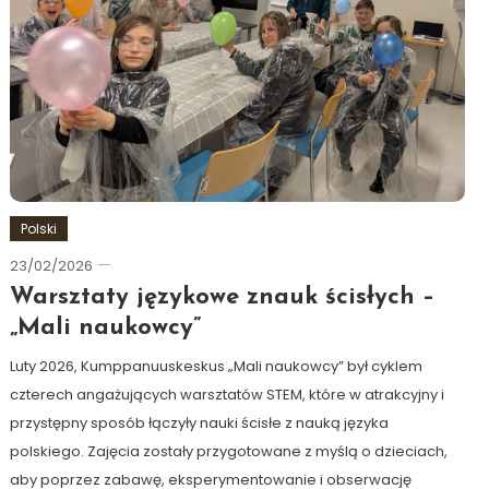
Polski
23/02/2026
Ewa
Hildén
Warsztaty językowe znauk ścisłych –
„Mali naukowcy”
Luty 2026, Kumppanuuskeskus „Mali naukowcy” był cyklem
czterech angażujących warsztatów STEM, które w atrakcyjny i
przystępny sposób łączyły nauki ścisłe z nauką języka
polskiego. Zajęcia zostały przygotowane z myślą o dzieciach,
aby poprzez zabawę, eksperymentowanie i obserwację