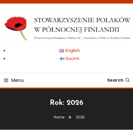
Skip
To
Content
Pohjois-Suomen Puolalaisten Yhdistys Ry | Association of Poles in
Stowarzyszenie Polaków
English
Northern Finland
Suomi
w Północnej Finlandii
Menu
Search
Rok:
2026
Home
2026