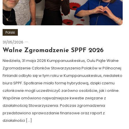
Polski
31/05/2026
Ewa
Hildén
Walne Zgromadzenie SPPF 2026
Niedziela, 31 maja 2026 Kumppanuuskeskus, Oulu Piąte Walne
Zgromadzenie Członków Stowarzyszenia Polaków w Północnej
Finlandii odbyło się w tym roku w Kumppanuuskeskus, niedaleko
biura SPPF. Spotkanie miało formę hybrydową, dzięki czemu
członkowie mogli uczestniczyć zarówno osobiście, jak i online.
Wspólnie omówiono najważniejsze kwestie związane z
działalnością Stowarzyszenia. Podczas zgromadzenia
przedstawiono sprawozdanie finansowe oraz raport z
działalności […]