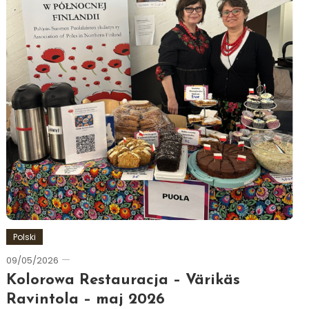
Polski
09/05/2026
Ewa
Hildén
Kolorowa Restauracja – Värikäs
Ravintola – maj 2026