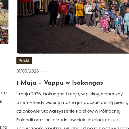
Polski
01/05/2026
Ewa
Hildén
1 Maja – Vappu w Isokangas
 raz
1 maja 2026, Isokangas 1 maja, w piękny, słoneczny
i
dzień – kiedy wiosnę można już poczuć pełną piersią
członkowie Stowarzyszenie Polaków w Północnej
Finlandii oraz inni przedstawiciele lokalnej polskiej
czna
społeczności spotkali się, aby już po raz piąty wspóln