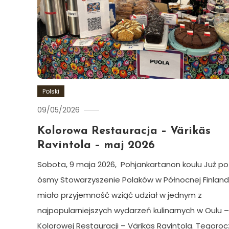
Polski
09/05/2026
Ewa
Hildén
Kolorowa Restauracja – Värikäs
Ravintola – maj 2026
Sobota, 9 maja 2026, Pohjankartanon koulu Już po
ósmy Stowarzyszenie Polaków w Północnej Finlandi
miało przyjemność wziąć udział w jednym z
najpopularniejszych wydarzeń kulinarnych w Oulu –
Kolorowej Restauracji – Värikäs Ravintola. Tegoro