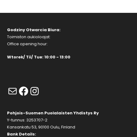
Godziny Otwarcia Biura:
Toimiston aukioloajat:
Office opening hour:
Wtorek/ Tii/ Tue: 10:00 - 13:00
Mail
Facebook
Instagram
Pohjois-Suomen Puolalaisten Yhdistys Ry
Y-tunnus: 3253707-2
Kansankatu 53, 90100 Oulu, Finland
Bank Details: