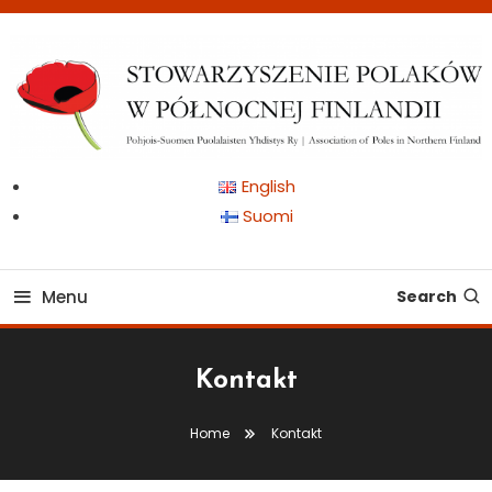
Skip
To
Content
Pohjois-Suomen Puolalaisten Yhdistys Ry | Association of Poles in
Stowarzyszenie Polaków
English
Northern Finland
Suomi
w Północnej Finlandii
Menu
Search
Kontakt
Home
Kontakt