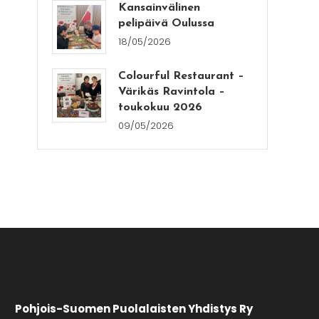
Kansainvälinen
pelipäivä Oulussa
18/05/2026
Colourful Restaurant –
Värikäs Ravintola –
toukokuu 2026
09/05/2026
Pohjois-Suomen Puolalaisten Yhdistys Ry