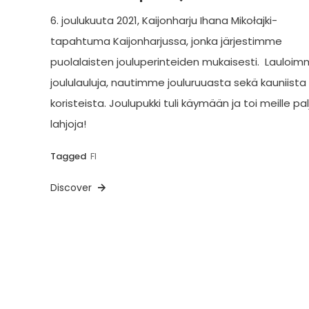
6. joulukuuta 2021, Kaijonharju Ihana Mikołajki-
tapahtuma Kaijonharjussa, jonka järjestimme
puolalaisten jouluperinteiden mukaisesti. Lauloi
joululauluja, nautimme jouluruuasta sekä kauniista
koristeista. Joulupukki tuli käymään ja toi meille pa
lahjoja!
Tagged
FI
Discover