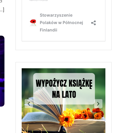
i
[…]