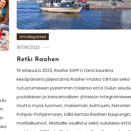
Uncategorized
19/08/2023
Ewa
Hildén
Retki Raahen
19 elokuuta 2023, Raahe SSPF:n tänä kauniina
kesäpäivänä järjestämä Raahe-matka tähtäsi sekä
tutustumiseen paremmin toisiinsa että Oulun seud
puolalaisen ja kansainvälisen yhteisön integroimisee
ulu
mutta myös luonnon, maiseman, kulttuurin, historian 
an
Pohjois-Pohjanmaan, tällä kertaa Raahen kaupungin,
an
matkailuarvot. Matkalle osallistui sekä oululaisia että
joka