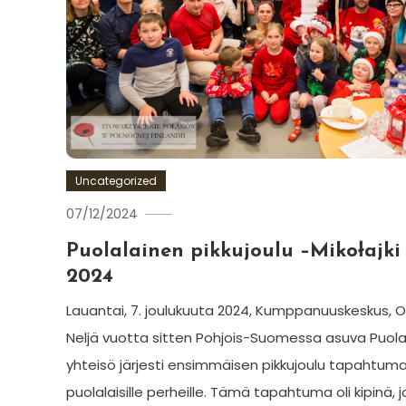
Uncategorized
07/12/2024
Ewa
Hildén
Puolalainen pikkujoulu –Mikołajki
2024
Lauantai, 7. joulukuuta 2024, Kumppanuuskeskus, O
Neljä vuotta sitten Pohjois-Suomessa asuva Puol
yhteisö järjesti ensimmäisen pikkujoulu tapahtum
puolalaisille perheille. Tämä tapahtuma oli kipinä, 