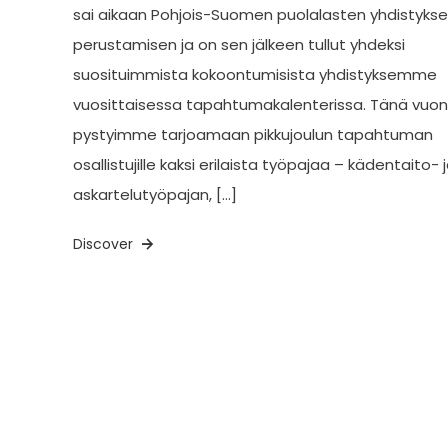
sai aikaan Pohjois-Suomen puolalasten yhdistyks
perustamisen ja on sen jälkeen tullut yhdeksi
suosituimmista kokoontumisista yhdistyksemme
vuosittaisessa tapahtumakalenterissa. Tänä vuo
pystyimme tarjoamaan pikkujoulun tapahtuman
osallistujille kaksi erilaista työpajaa – kädentaito- 
askartelutyöpajan, […]
Discover