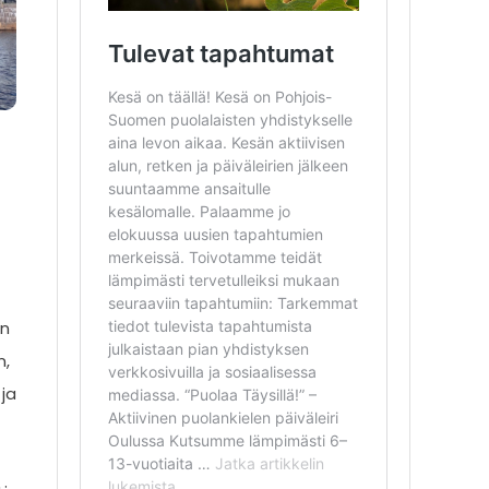
un
n,
ja