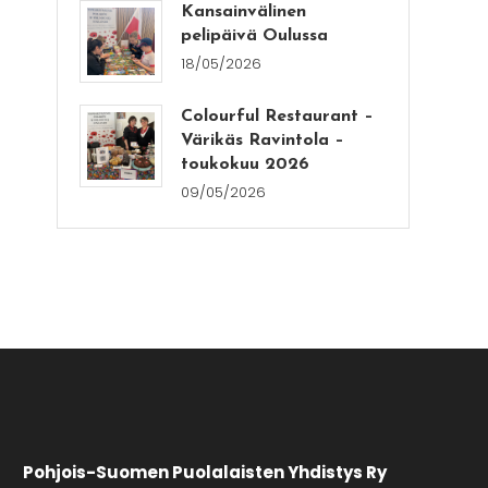
Kansainvälinen
pelipäivä Oulussa
18/05/2026
Colourful Restaurant –
Värikäs Ravintola –
toukokuu 2026
09/05/2026
Pohjois-Suomen Puolalaisten Yhdistys Ry