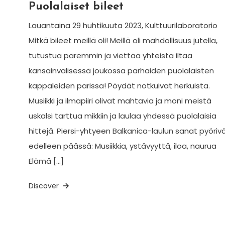
Puolalaiset bileet
Lauantaina 29 huhtikuuta 2023, Kulttuurilaboratorio
Mitkä bileet meillä oli! Meillä oli mahdollisuus jutella,
tutustua paremmin ja viettää yhteistä iltaa
kansainvälisessä joukossa parhaiden puolalaisten
kappaleiden parissa! Pöydät notkuivat herkuista.
Musiikki ja ilmapiiri olivat mahtavia ja moni meistä
uskalsi tarttua mikkiin ja laulaa yhdessä puolalaisia
hittejä. Piersi-yhtyeen Balkanica-laulun sanat pyöriv
edelleen päässä: Musiikkia, ystävyyttä, iloa, naurua
Elämä […]
Discover