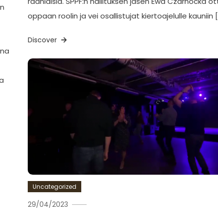
raahlaisia. SPPF:n hallituksen jäsen Ewa Czarnocka ott
en
oppaan roolin ja vei osallistujat kiertoajelulle kauniin 
Discover
nna
ja
Uncategorized
29/04/2023
Ewa
Hildén