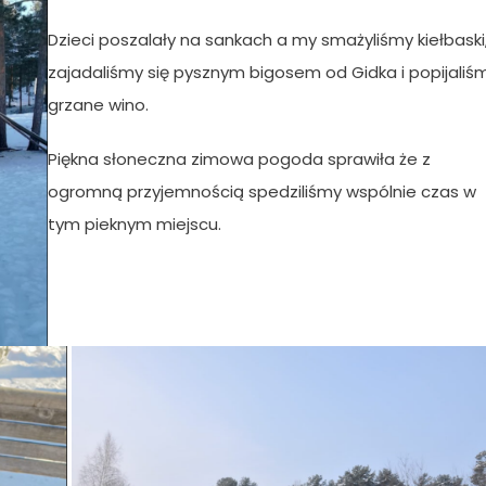
Dzieci poszalały na sankach a my smażyliśmy kiełbaski
zajadaliśmy się pysznym bigosem od Gidka i popijaliś
grzane wino.
Piękna słoneczna zimowa pogoda sprawiła że z
ogromną przyjemnością spedziliśmy wspólnie czas w
tym pieknym miejscu.