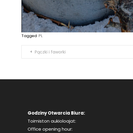
Tagged
PL
Nawigacja
Pączki i faworki
wpisu
Godziny Otwarcia Biura:
Toimiston aukioloajat:
Office opening hour: