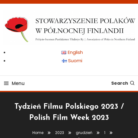
Skip
To
Content
Pohjois-Suomen Puolalaisten Yhdistys Ry | Association of Poles in
Stowarzyszenie Polaków
English
Northern Finland
Suomi
w Północnej Finlandii
Menu
Search
Tydzień Filmu Polskiego 2023 /
Polish Film Week 2023
Home
2023
grudzień
1