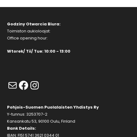
Godziny Otwarcia Biura:
Toimiston aukioloajat:
Office opening hour:
Wtorek/ Tii/ Tue: 10:00 - 13:00
Mail
Facebook
Instagram
Pohjois-Suomen Puolalaisten Yhdistys Ry
Y-tunnus: 3253707-2
Kansankatu 53, 90100 Oulu, Finland
Bank Details:
IBAN: FI51 5741 3621 0344 01