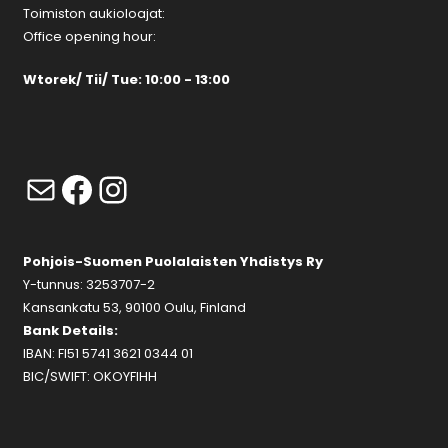
Toimiston aukioloajat:
Office opening hour:
Wtorek/ Tii/ Tue: 10:00 - 13:00
Mail
Facebook
Instagram
Pohjois-Suomen Puolalaisten Yhdistys Ry
Y-tunnus: 3253707-2
Kansankatu 53, 90100 Oulu, Finland
Bank Details:
IBAN: FI51 5741 3621 0344 01
BIC/SWIFT: OKOYFIHH