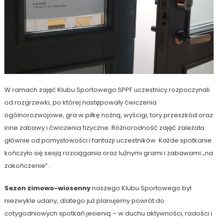
W ramach zajęć Klubu Sportowego SPPF uczestnicy rozpoczynali
od rozgrzewki, po której następowały ćwiczenia
ogólnorozwojowe, gra w piłkę nożną, wyścigi, tory przeszkód oraz
inne zabawy i ćwiczenia fizyczne. Różnorodność zajęć zależała
głównie od pomysłowości i fantazji uczestników. Każde spotkanie
kończyło się sesją rozciągania oraz luźnymi grami i zabawami „na
zakończenie”.
Sezon zimowo-wiosenny
naszego Klubu Sportowego był
niezwykle udany, dlatego już planujemy powrót do
cotygodniowych spotkań jesienią – w duchu aktywności, radości i