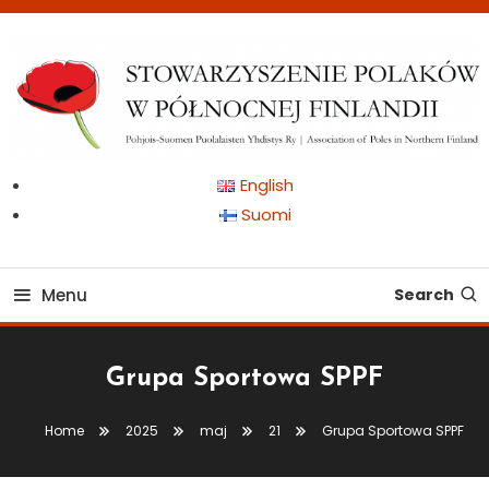
Skip
To
Content
Pohjois-Suomen Puolalaisten Yhdistys Ry | Association of Poles in
Stowarzyszenie Polaków
English
Northern Finland
Suomi
w Północnej Finlandii
Menu
Search
Grupa Sportowa SPPF
Home
2025
maj
21
Grupa Sportowa SPPF