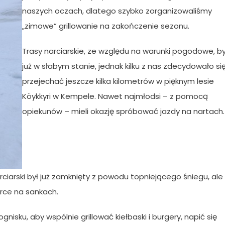
naszych oczach, dlatego szybko zorganizowaliśmy
„zimowe” grillowanie na zakończenie sezonu.
Trasy narciarskie, ze względu na warunki pogodowe, by
już w słabym stanie, jednak kilku z nas zdecydowało si
przejechać jeszcze kilka kilometrów w pięknym lesie
Köykkyri w Kempele. Nawet najmłodsi – z pomocą
opiekunów – mieli okazję spróbować jazdy na nartach.
rciarski był już zamknięty z powodu topniejącego śniegu, ale
órce na sankach.
nisku, aby wspólnie grillować kiełbaski i burgery, napić się