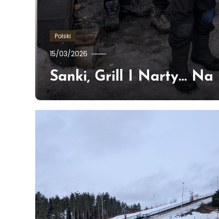
Polski
Ewa
15/03/2026
Hildén
Sanki, Grill I Narty… N