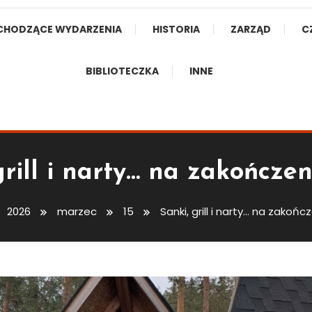
CHODZĄCE WYDARZENIA
HISTORIA
ZARZĄD
C
BIBLIOTECZKA
INNE
grill i narty… na zakończen
2026
marzec
15
Sanki, grill i narty… na zakońc