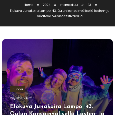
Home
2024
marraskuu
23
Elokuva Junakoira Lampo 43. Oulun kansainvälisellä lasten- ja
nuortenelokuvien festivaalilla
Suomi
Ewa
23/11/2024
Hildén
Elokuva Junakoira Lampo
43.
Oulun Kansainvälisellä Lasten- Ja