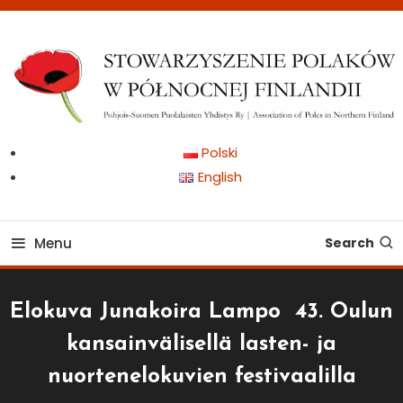
Skip
To
Content
Pohjois-Suomen Puolalaisten Yhdistys Ry | Association of Poles in
Stowarzyszenie Polaków
Polski
Northern Finland
English
w Północnej Finlandii
Menu
Search
Elokuva Junakoira Lampo
43. Oulun
kansainvälisellä lasten- ja
nuortenelokuvien festivaalilla