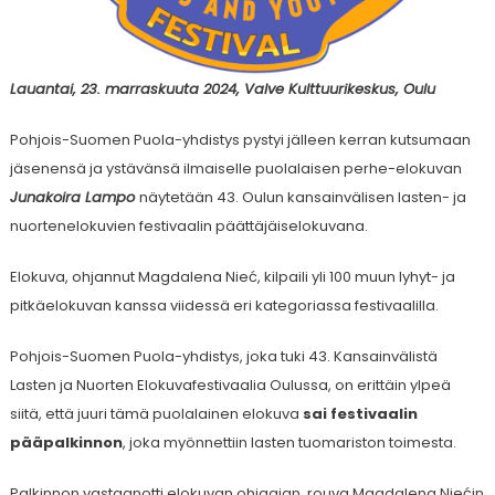
Lauantai, 23. marraskuuta 2024, Valve Kulttuurikeskus, Oulu
Pohjois-Suomen Puola-yhdistys pystyi jälleen kerran kutsumaan
jäsenensä ja ystävänsä ilmaiselle puolalaisen perhe-elokuvan
Junakoira Lampo
näytetään 43. Oulun kansainvälisen lasten- ja
nuortenelokuvien festivaalin päättäjäiselokuvana.
Elokuva, ohjannut Magdalena Nieć, kilpaili yli 100 muun lyhyt- ja
pitkäelokuvan kanssa viidessä eri kategoriassa festivaalilla.
Pohjois-Suomen Puola-yhdistys, joka tuki 43. Kansainvälistä
Lasten ja Nuorten Elokuvafestivaalia Oulussa, on erittäin ylpeä
siitä, että juuri tämä puolalainen elokuva
sai festivaalin
pääpalkinnon
, joka myönnettiin lasten tuomariston toimesta.
Palkinnon vastaanotti elokuvan ohjaajan, rouva Magdalena Niećin