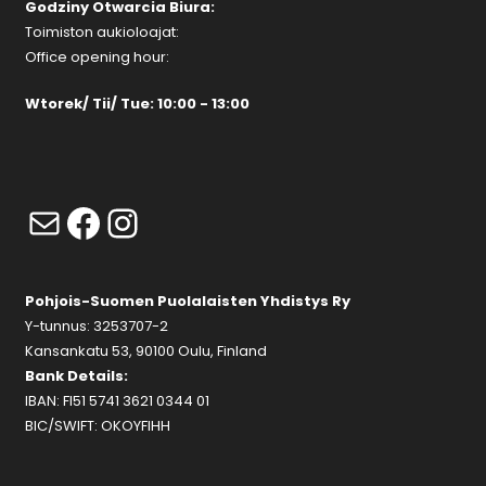
Godziny Otwarcia Biura:
Toimiston aukioloajat:
Office opening hour:
Wtorek/ Tii/ Tue: 10:00 - 13:00
Mail
Facebook
Instagram
Pohjois-Suomen Puolalaisten Yhdistys Ry
Y-tunnus: 3253707-2
Kansankatu 53, 90100 Oulu, Finland
Bank Details:
IBAN: FI51 5741 3621 0344 01
BIC/SWIFT: OKOYFIHH