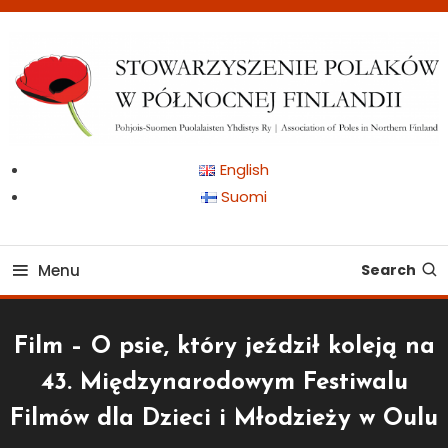
Skip
To
Content
Pohjois-Suomen Puolalaisten Yhdistys Ry | Association of Poles in
Stowarzyszenie Polaków
English
Northern Finland
Suomi
w Północnej Finlandii
Menu
Search
Film – O psie, który jeździł koleją na
43. Międzynarodowym Festiwalu
Filmów dla Dzieci i Młodzieży w Oulu