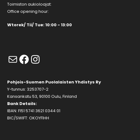
Toimiston aukioloajat:
Office opening hour:
Wtorek/ Tii/ Tue: 10:00 - 13:00
Mail
Facebook
Instagram
Pohjois-Suomen Puolalaisten Yhdistys Ry
Y-tunnus: 3253707-2
Kansankatu 53, 90100 Oulu, Finland
Bank Details:
IBAN: FI51 5741 3621 0344 01
BIC/SWIFT: OKOYFIHH